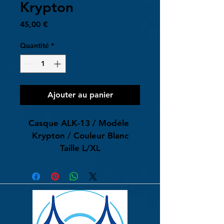
Krypton
Prix
45,00 €
Quantité
*
Ajouter au panier
Casque ALK-13 / Modéle 
Krypton / Couleur Blanc
Taille L/XL