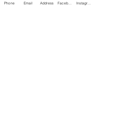
Phone
Email
Address
Facebook
Instagram
Vous avez des projets ?