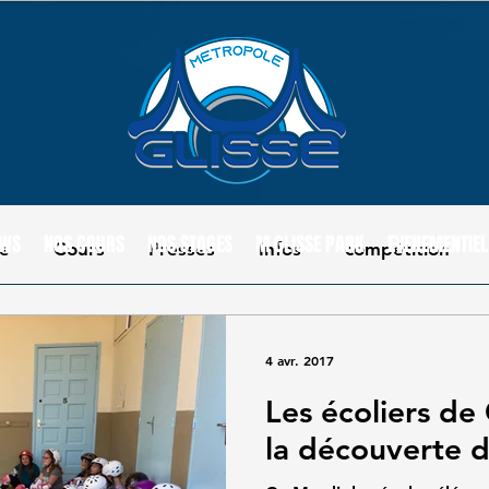
WS
NOS COURS
NOS STAGES
M GLISSE PARK
EVENEMENTIEL
se
Cours
Presses
Infos
compétition
4 avr. 2017
Les écoliers de
la découverte d