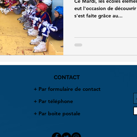
Ce Mardi, les écoles éléme
eut l'occasion de découvrir
s'est faite grâce au...
CONTACT
+ Par formulaire de contact
+ Par téléphone
+ Par boite postale