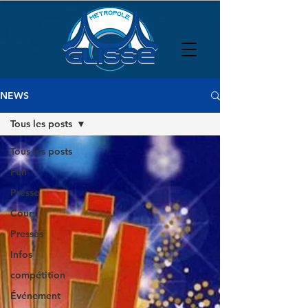
NEWS
Tous les posts
Tous les posts
Fun
Presse
Cours
Presses
Infos
compétition
Événement