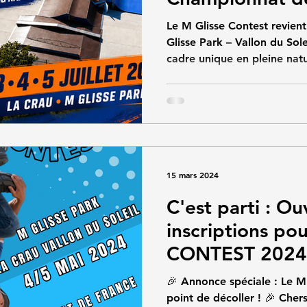
Rampe
Le M Glisse Contest revient
Glisse Park – Vallon du Sole
cadre unique en pleine nat
de roller freestyle, avec 
Park (3★) et le Championn
(Vert / Half Pipe), ouverts a
internationaux. 👉 Inscripti
Télécharger le dossier orga
Glisse Contest 2026 Coupe 
Park (3★) Cham
15 mars 2024
C'est parti : O
inscriptions po
CONTEST 2024 l
🎉 Annonce spéciale : Le M GLI
point de décoller ! 🎉 Cher