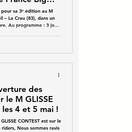
 pour sa 3ᵉ édition au M
il – La Crau (83), dans un
ure. Au programme : 3 jours
une étape Coupe de France
at de France Big Rampe
ux riders français et
ons (HelloAsso) : 📄
nisateur : Temps forts M
de France Roller Freestyle
uverture des
ur le M GLISSE
es 4 et 5 mai !
SSE CONTEST est sur le
s riders, Nous sommes ravis