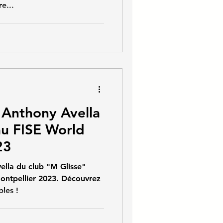
e...
 Anthony Avella
au FISE World
23
ella du club "M Glisse"
ontpellier 2023. Découvrez
les !